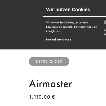
Wir nutzen Cookies
MENÜ
Wir verwenden Cookies, um unseren
Besuchern ein optimales Benutzererlebnis zu
S
ermöglichen.
W
Datenschutzerklärung
83733 G-583
Airmaster
1.110,00 €